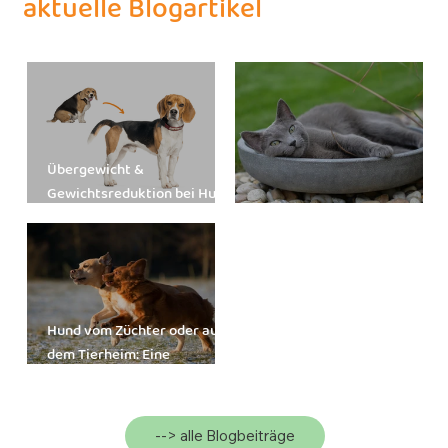
aktuelle Blogartikel
Übergewicht &
Gewichtsreduktion bei Hund
und Katze
Futtermenge berechnen
Hund vom Züchter oder aus
dem Tierheim: Eine
Entscheidung mit Herz und
Verstand
--> alle Blogbeiträge