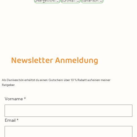
2 Beiträge
1 Beitrag
1 Beitrag
untergewicht
(2)
durchfall
(1)
wählerisch
(1)
Newsletter Anmeldung
Als Dankeschön erhältst du einen Gutschein über 10 % Rabatt auf einen meiner
Ratgeber.
Vorname
*
Email
*