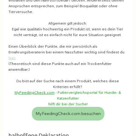
enthalten und den Nährstoffbedarf decken. Andererseits deinen 
Ansprüchen entsprechen, zum Beispiel Bioqualität oder ohne 
Tierversuche.
Allgemein gilt jedoch: 
Egal wie qualitativ hochwertig ein Produkt ist, wenn es dein Tier 
nicht verträgt, ist es einfach nicht für eure Situation geeignet. 
Einen Überblick der Punkte, die mir persönlich als 
Ernährungsberaterin bei einem Nassfutter wichtig sind findest du 
hier
. 
(Theoretisch sind diese Punkte auch auf ein Trockenfutter 
anwendbar.)
Du bist auf der Suche nach einem Produkt, welches diese 
Kriterien erfüllt? 
MyFeedingCheck.com
 - Futtervergleichsportal für Hunde- & 
Katzenfutter
hilft dir bei der Suche!
MyFeedingCheck.com besuchen
halboffene Deklaration 