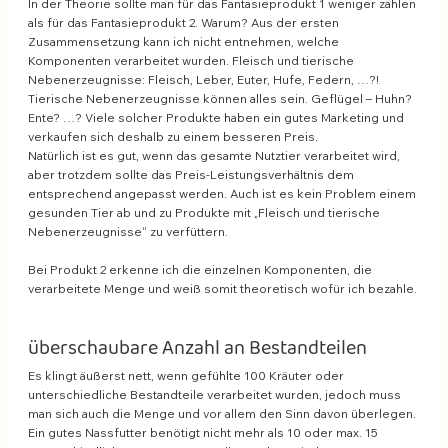
In der Theorie sollte man für das Fantasieprodukt 1 weniger zahlen 
als für das Fantasieprodukt 2. Warum? Aus der ersten 
Zusammensetzung kann ich nicht entnehmen, welche 
Komponenten verarbeitet wurden. Fleisch und tierische 
Nebenerzeugnisse: Fleisch, Leber, Euter, Hufe, Federn, …?! 
Tierische Nebenerzeugnisse können alles sein. Geflügel – Huhn? 
Ente? …? Viele solcher Produkte haben ein gutes Marketing und 
verkaufen sich deshalb zu einem besseren Preis. 
Natürlich ist es gut, wenn das gesamte Nutztier verarbeitet wird, 
aber trotzdem sollte das Preis-Leistungsverhältnis dem 
entsprechend angepasst werden. Auch ist es kein Problem einem 
gesunden Tier ab und zu Produkte mit „Fleisch und tierische 
Nebenerzeugnisse“ zu verfüttern.
Bei Produkt 2 erkenne ich die einzelnen Komponenten, die 
verarbeitete Menge und weiß somit theoretisch wofür ich bezahle.
überschaubare Anzahl an Bestandteilen 
Es klingt äußerst nett, wenn gefühlte 100 Kräuter oder 
unterschiedliche Bestandteile verarbeitet wurden, jedoch muss 
man sich auch die Menge und vor allem den Sinn davon überlegen. 
Ein gutes Nassfutter benötigt nicht mehr als 10 oder max. 15 