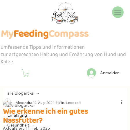
My
Feeding
Compass
umfassende Tipps und Informationen
zur artgerechten Haltung und Ernährung von Hund und
Katze
Anmelden
alle Blogartikel
Alexandra
12. Aug. 2024
4 Min. Lesezeit
alle Blogartikel
Wie erkenne ich ein gutes
Ernährung
Nassfutter?
Gesundheit
Aktualisiert:
11. Feb. 2025